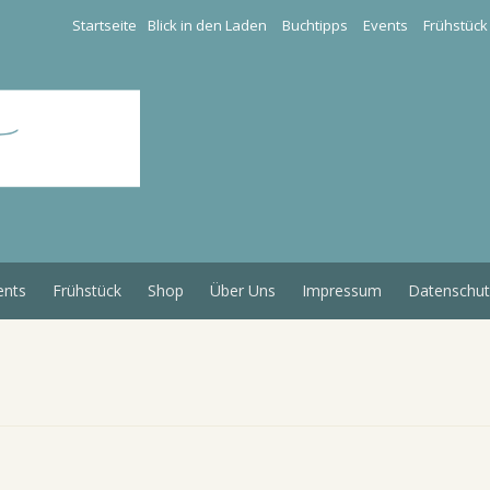
Startseite
Blick in den Laden
Buchtipps
Events
Frühstück
ents
Frühstück
Shop
Über Uns
Impressum
Datenschut