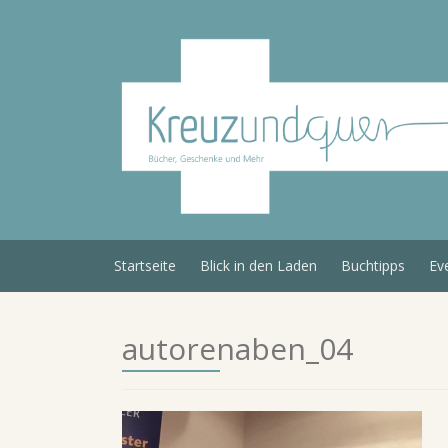
Skip
to
content
Startseite
Blick in den Laden
Buchtipps
Ev
autorenaben_04