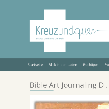
Skip
to
content
Startseite
Blick in den Laden
Buchtipps
Ev
Bible Art Journaling Di