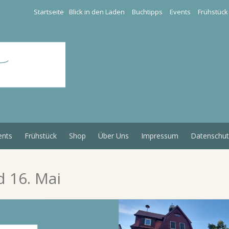
Startseite
Blick in den Laden
Buchtipps
Events
Frühstück
ents
Frühstück
Shop
Über Uns
Impressum
Datenschut
d 16. Mai