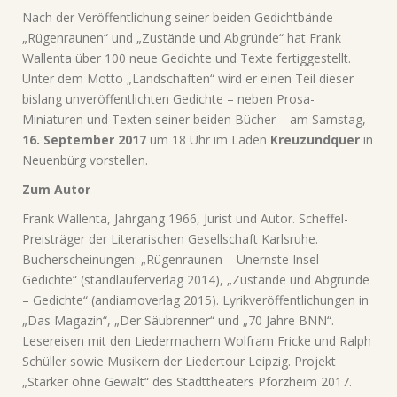
Nach der Veröffentlichung seiner beiden Gedichtbände
„Rügenraunen“ und „Zustände und Abgründe“ hat Frank
Wallenta über 100 neue Gedichte und Texte fertiggestellt.
Unter dem Motto „Landschaften“ wird er einen Teil dieser
bislang unveröffentlichten Gedichte – neben Prosa-
Miniaturen und Texten seiner beiden Bücher – am Samstag,
16. September 2017
um 18 Uhr im Laden
Kreuzundquer
in
Neuenbürg vorstellen.
Zum Autor
Frank Wallenta, Jahrgang 1966, Jurist und Autor. Scheffel-
Preisträger der Literarischen Gesellschaft Karlsruhe.
Bucherscheinungen: „Rügenraunen – Unernste Insel-
Gedichte“ (standläuferverlag 2014), „Zustände und Abgründe
– Gedichte“ (andiamoverlag 2015). Lyrikveröffentlichungen in
„Das Magazin“, „Der Säubrenner“ und „70 Jahre BNN“.
Lesereisen mit den Liedermachern Wolfram Fricke und Ralph
Schüller sowie Musikern der Liedertour Leipzig. Projekt
„Stärker ohne Gewalt“ des Stadttheaters Pforzheim 2017.